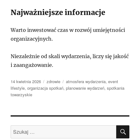
Najważniejsze informacje
Warto inwestować czas w rozwój umiejętności
organizacyjnych.
Niezależnie od skali wydarzenia, liczy się jakość
i zaangażowanie.
Data
Kategorie
Tagi
14 kwietnia 2026
zdrowie
atmosfera wydarzenia
,
event
publikacji
lifestyle
,
organizacja spotkań
,
planowanie wydarzeń
,
spotkania
towarzyskie
SZU
Szukaj: