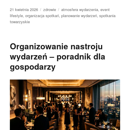
Data
Kategorie
Tagi
21 kwietnia 2026
zdrowie
atmosfera wydarzenia
,
event
publikacji
lifestyle
,
organizacja spotkań
,
planowanie wydarzeń
,
spotkania
towarzyskie
Organizowanie nastroju
wydarzeń – poradnik dla
gospodarzy