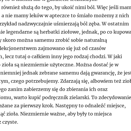
również służą do tego, by ukoić nimi ból. Więc jeśli ma
, a nie mamy leków w apteczce to śmiało możemy z nich
przykład nadzwyczajnie uśmierzają ból zęba. W ostatnim
ie legendarne są herbatki ziołowe, jednak, po co kupow
 skoro można samemu zrobić sobie naturalną
lekcjonerstwem zajmowano się już od czasów
, lecz tutaj o całkiem inny jego rodzaj chodzi. W jaki
zioła są niezmiernie użyteczne. Można dostać je w
 niemniej jednak zebrane samemu dają gwarancję, że jes
ym, czego potrzebujemy. Zdarzają się, albowiem też zio
ego zanim zabierzemy się do zbierania ich oraz
omu, warto kupić podręcznik zielarski. To zdecydowani
żane za pierwszy krok. Następny to odnaleźć miejsce,
ć zioła. Niezmiernie ważne, aby były to miejsca
 czyste.