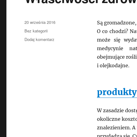
Data
20 września 2016
Są gromadzone, 
publikacji
Kategorie
Bez kategorii
O co chodzi? Nat
do
Dodaj komentarz
może się wyda
Właściwości
medycynie nat
zdrowotne
obejmujące rośli
ziół
i olejkodajne.
produkty
W zasadzie dostę
okoliczne koszt
znalezieniem. A 
przydadzą się. C