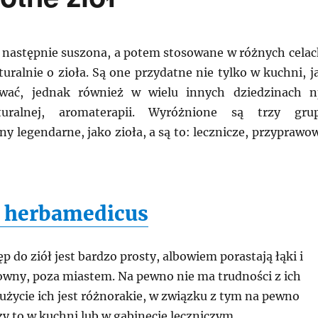
następnie suszona, a potem stosowane w różnych celac
uralnie o zioła. Są one przydatne nie tylko w kuchni, j
wać, jednak również w wielu innych dziedzinach n
uralnej, aromaterapii. Wyróżnione są trzy gru
ny legendarne, jako zioła, a są to: lecznicze, przyprawo
 herbamedicus
p do ziół jest bardzo prosty, albowiem porastają łąki i
owny, poza miastem. Na pewno nie ma trudności z ich
użycie ich jest różnorakie, w związku z tym na pewno
zy to w kuchni lub w gabinecie leczniczym.