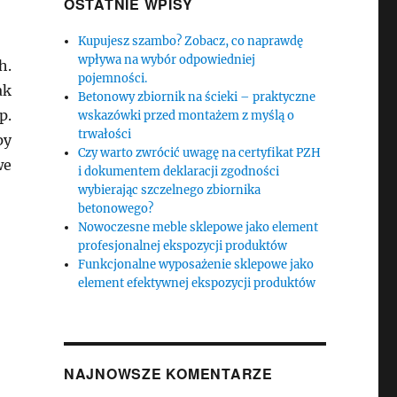
OSTATNIE WPISY
Kupujesz szambo? Zobacz, co naprawdę
wpływa na wybór odpowiedniej
h.
pojemności.
ak
Betonowy zbiornik na ścieki – praktyczne
p.
wskazówki przed montażem z myślą o
trwałości
py
Czy warto zwrócić uwagę na certyfikat PZH
we
i dokumentem deklaracji zgodności
wybierając szczelnego zbiornika
betonowego?
Nowoczesne meble sklepowe jako element
profesjonalnej ekspozycji produktów
Funkcjonalne wyposażenie sklepowe jako
element efektywnej ekspozycji produktów
NAJNOWSZE KOMENTARZE