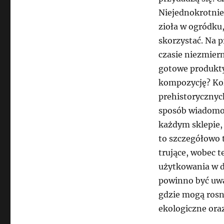
Niejednokrotnie 
zioła w ogródku
skorzystać. Na 
czasie niezmiern
gotowe produkty
kompozycję? Ko
prehistorycznych
sposób wiadomo 
każdym sklepie,
to szczegółowo t
trujące, wobec t
użytkowania w d
powinno być uwa
gdzie mogą rosną
ekologiczne oraz