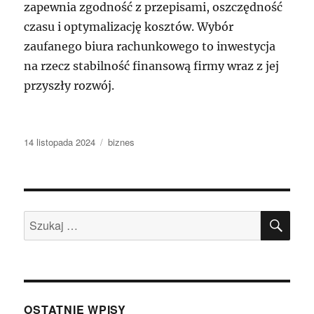
zapewnia zgodność z przepisami, oszczędność
czasu i optymalizację kosztów. Wybór
zaufanego biura rachunkowego to inwestycja
na rzecz stabilność finansową firmy wraz z jej
przyszły rozwój.
Data
Kategorie
14 listopada 2024
biznes
publikacji
SZU
Szukaj:
OSTATNIE WPISY