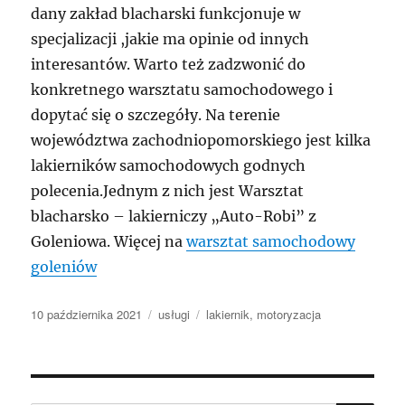
dany zakład blacharski funkcjonuje w
specjalizacji ,jakie ma opinie od innych
interesantów. Warto też zadzwonić do
konkretnego warsztatu samochodowego i
dopytać się o szczegóły. Na terenie
województwa zachodniopomorskiego jest kilka
lakierników samochodowych godnych
polecenia.Jednym z nich jest Warsztat
blacharsko – lakierniczy „Auto-Robi” z
Goleniowa. Więcej na
warsztat samochodowy
goleniów
Data
Kategorie
Tagi
10 października 2021
usługi
lakiernik
,
motoryzacja
publikacji