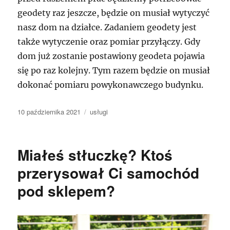
geodety raz jeszcze, będzie on musiał wytyczyć
nasz dom na działce. Zadaniem geodety jest
także wytyczenie oraz pomiar przyłączy. Gdy
dom już zostanie postawiony geodeta pojawia
się po raz kolejny. Tym razem będzie on musiał
dokonać pomiaru powykonawczego budynku.
Data
Kategorie
10 października 2021
usługi
publikacji
Miałeś stłuczkę? Ktoś
przerysował Ci samochód
pod sklepem?