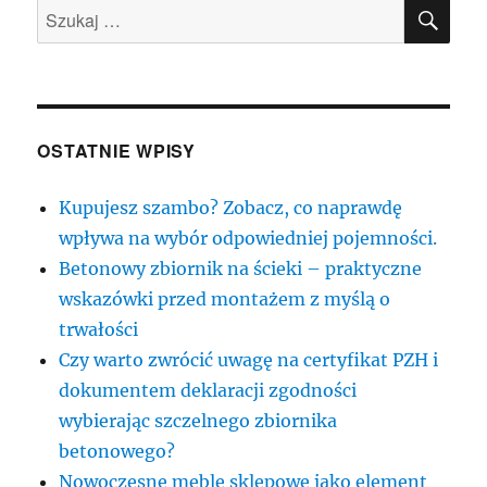
SZU
Szukaj:
OSTATNIE WPISY
Kupujesz szambo? Zobacz, co naprawdę
wpływa na wybór odpowiedniej pojemności.
Betonowy zbiornik na ścieki – praktyczne
wskazówki przed montażem z myślą o
trwałości
Czy warto zwrócić uwagę na certyfikat PZH i
dokumentem deklaracji zgodności
wybierając szczelnego zbiornika
betonowego?
Nowoczesne meble sklepowe jako element