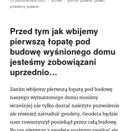
15 października 2021
biznes
pomoc prawna
,
prawo
,
publikacji
problemy prawne
Przed tym jak wbijemy
pierwszą łopatę pod
budowę wyśnionego domu
jesteśmy zobowiązani
uprzednio…
Zanim wbijemy pierwszą łopatę pod budowę
naszego wymarzonego domu musimy
wcześniej nie tylko dostać należyte pozwolenie
ale również zatrudnić geodetę. Geodeta będzie
nam towarzyszył poniekąd przez całą budowę.
Po raz pierwszy z geodetę możemy spotkać się