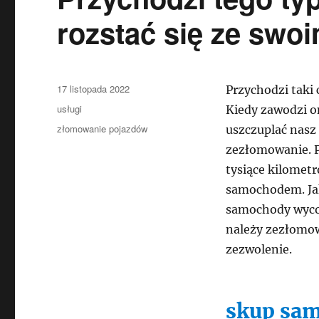
rozstać się ze sw
Data
17 listopada 2022
Przychodzi taki
publikacji
Kategorie
usługi
Kiedy zawodzi on
Tagi
złomowanie pojazdów
uszczuplać nasz
zezłomowanie. P
tysiące kilomet
samochodem. Ja
samochody wycof
należy zezłomow
zezwolenie.
skup sa