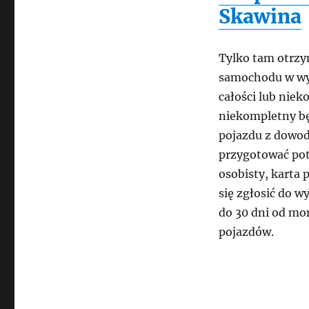
Skawina
Tylko tam otrz
samochodu w wy
całości lub niek
niekompletny bę
pojazdu z dowod
przygotować po
osobisty, karta 
się zgłosić do w
do 30 dni od m
pojazdów.