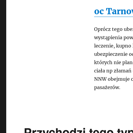
oc Tarno
Oprócz tego ube
wystąpienia pow
leczenie, kupno 
ubezpieczenie o
których nie pla
ciała np złamań
NNW obejmuje oc
pasażerów.
Przychodzi tego ty