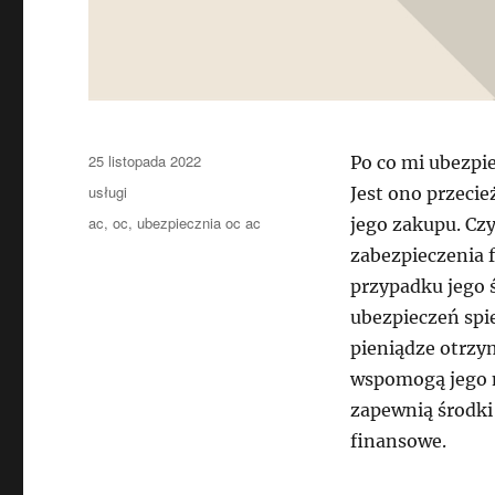
Data
25 listopada 2022
Po co mi ubezpie
publikacji
Kategorie
usługi
Jest ono przeci
Tagi
ac
,
oc
,
ubezpiecznia oc ac
jego zakupu. Czy
zabezpieczenia 
przypadku jego ś
ubezpieczeń spi
pieniądze otrzym
wspomogą jego n
zapewnią środki
finansowe.