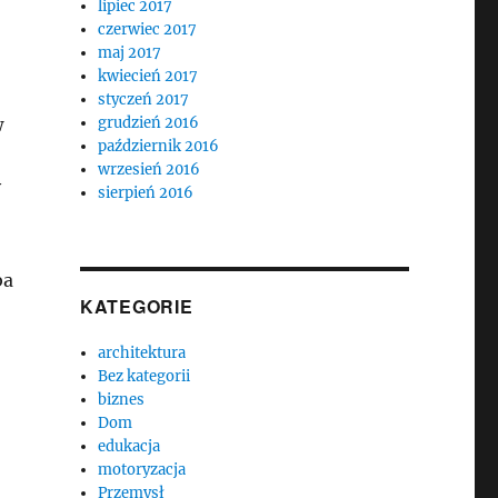
lipiec 2017
czerwiec 2017
maj 2017
kwiecień 2017
styczeń 2017
w
grudzień 2016
październik 2016
wrzesień 2016
y
sierpień 2016
ba
KATEGORIE
architektura
Bez kategorii
biznes
Dom
edukacja
motoryzacja
Przemysł