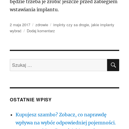
będzie trzeba je zrobić jeszcze przed zabiegiem
wstawiania implantu.
Data
Kategorie
Tagi
2 maja 2017
zdrowie
implnty czy sa drogie
,
jakie implanty
publikacji
do
wybrać
Dodaj komentarz
Zła
metoda
odżywiania
się
SZU
to
Szukaj:
większe
niedobory
w
zębach
natomiast
również
OSTATNIE WPISY
ich
zgubę
Kupujesz szambo? Zobacz, co naprawdę
wpływa na wybór odpowiedniej pojemności.