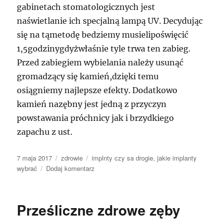
gabinetach stomatologicznych jest
naświetlanie ich specjalną lampą UV. Decydując
się na tąmetodę bedziemy musielipoświęcić
1,5godzinygdyżwłaśnie tyle trwa ten zabieg.
Przed zabiegiem wybielania należy usunąć
gromadzący się kamień,dzięki temu
osiągniemy najlepsze efekty. Dodatkowo
kamień nazębny jest jedną z przyczyn
powstawania próchnicy jak i brzydkiego
zapachu z ust.
Data
Kategorie
Tagi
7 maja 2017
zdrowie
implnty czy sa drogie
,
jakie implanty
publikacji
do
wybrać
Dodaj komentarz
Złe
podejście
żywienia
Prześliczne zdrowe zęby
się
to