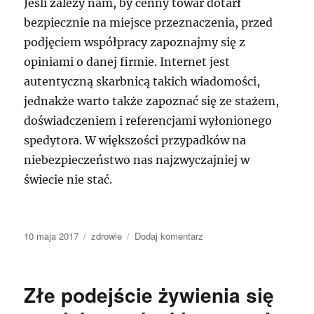
Jeśli zależy nam, by cenny towar dotarł
bezpiecznie na miejsce przeznaczenia, przed
podjęciem współpracy zapoznajmy się z
opiniami o danej firmie. Internet jest
autentyczną skarbnicą takich wiadomości,
jednakże warto także zapoznać się ze stażem,
doświadczeniem i referencjami wyłonionego
spedytora. W większości przypadków na
niebezpieczeństwo nas najzwyczajniej w
świecie nie stać.
Data
Kategorie
do
10 maja 2017
zdrowie
Dodaj komentarz
publikacji
wynajem
magazynów
Gdańsk
Złe podejście żywienia się