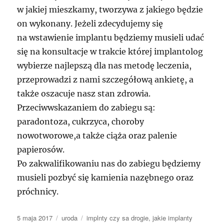
w jakiej mieszkamy, tworzywa z jakiego będzie
on wykonany. Jeżeli zdecydujemy się
na wstawienie implantu będziemy musieli udać
się na konsultacje w trakcie której implantolog
wybierze najlepszą dla nas metodę leczenia,
przeprowadzi z nami szczegółową ankietę, a
także oszacuje nasz stan zdrowia.
Przeciwwskazaniem do zabiegu są:
paradontoza, cukrzyca, choroby
nowotworowe,a także ciąża oraz palenie
papierosów.
Po zakwalifikowaniu nas do zabiegu będziemy
musieli pozbyć się kamienia nazębnego oraz
próchnicy.
Data
Kategorie
Tagi
5 maja 2017
uroda
implnty czy sa drogie
,
jakie implanty