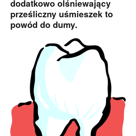
dodatkowo olśniewający
większe
prześliczny uśmieszek to
ubytki
w
powód do dumy.
ustach
natomiast
również
ich
zgubę