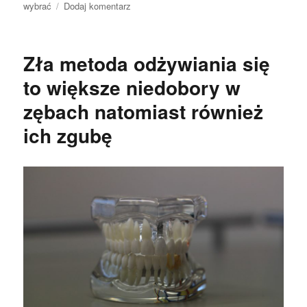
publikacji
do
wybrać
Dodaj komentarz
Prześliczne
zdrowe
zęby
Zła metoda odżywiania się
dodatkowo
olśniewający
to większe niedobory w
prześliczny
zębach natomiast również
uśmieszek
to
ich zgubę
powód
do
dumy.