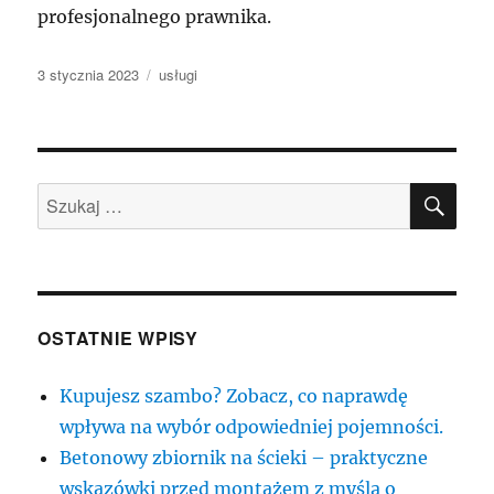
profesjonalnego prawnika.
Data
Kategorie
3 stycznia 2023
usługi
publikacji
SZU
Szukaj:
OSTATNIE WPISY
Kupujesz szambo? Zobacz, co naprawdę
wpływa na wybór odpowiedniej pojemności.
Betonowy zbiornik na ścieki – praktyczne
wskazówki przed montażem z myślą o