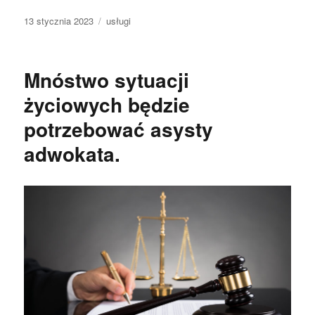
Data
Kategorie
13 stycznia 2023
usługi
publikacji
Mnóstwo sytuacji
życiowych będzie
potrzebować asysty
adwokata.