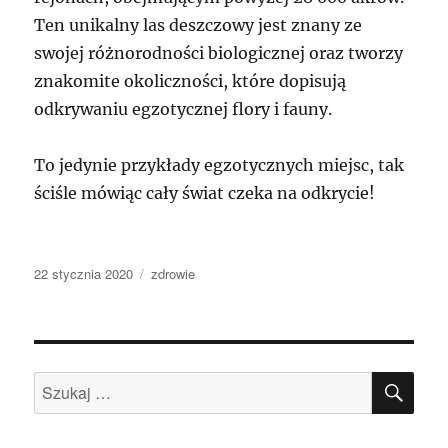
Ten unikalny las deszczowy jest znany ze
swojej różnorodności biologicznej oraz tworzy
znakomite okoliczności, które dopisują
odkrywaniu egzotycznej flory i fauny.
To jedynie przykłady egzotycznych miejsc, tak
ściśle mówiąc cały świat czeka na odkrycie!
Data
Kategorie
22 stycznia 2020
zdrowie
publikacji
SZU
Szukaj: