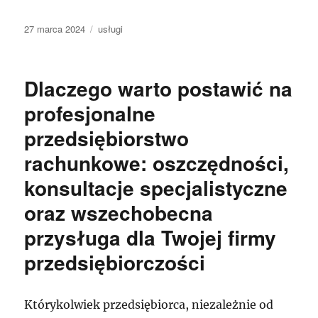
Data
Kategorie
27 marca 2024
usługi
publikacji
Dlaczego warto postawić na
profesjonalne
przedsiębiorstwo
rachunkowe: oszczędności,
konsultacje specjalistyczne
oraz wszechobecna
przysługa dla Twojej firmy
przedsiębiorczości
Którykolwiek przedsiębiorca, niezależnie od