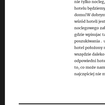
nie tylko nocle
hotelu będziemy 
domu|W dobrym 
wśród hoteli jes
noclegowego zab
gdzie wpisujac t
poszukiwania . 
hotel położony 
wszędzie daleko
odpowiedni hote
to, co może nam
najczęściej nie