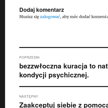
Dodaj komentarz
Musisz się
zalogować
, aby móc dodać komenta
Nawigacja
POPRZEDNI
wpisu
bezzwłoczna kuracja to na
Poprzedni
wpis:
kondycji psychicznej.
NASTĘPNY
Zaakceptuj siebie z pomoc
Następny