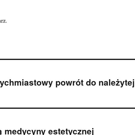
rz.
tychmiastowy powrót do należytej
ą medycyny estetycznej