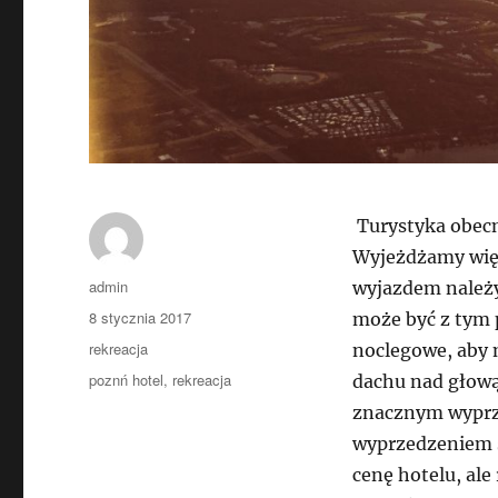
Turystyka obecni
Wyjeżdżamy więc 
Autor
admin
wyjazdem należy
Data
8 stycznia 2017
może być z tym 
publikacji
Kategorie
rekreacja
noclegowe, aby 
Tagi
poznń hotel
,
rekreacja
dachu nad głową
znacznym wyprze
wyprzedzeniem s
cenę hotelu, ale